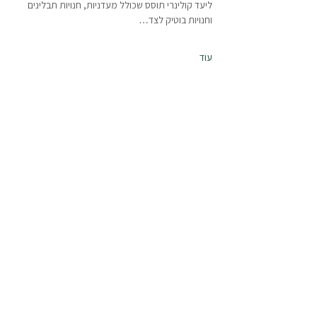
ליעד קולינרי תוסס שכולל מעדניות, חנויות תבלינים 
וחנויות בוטיק לצד…
עוד
שיתוף
סיורים
Tours
גלריה
Gallery
אודות
About