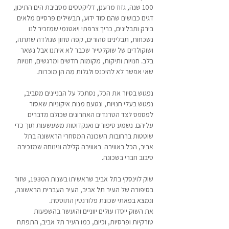
100 שנה, גזוז מרענן, דליקטסים מסביבת הים התיכון, 
דגים כבושים שהם סוד ידוע, תבשילים פרסיים מלאים 
בירק ותבלינים, כריך צרפתי ויאטנמי שמזכיר לנו 
נשכחות, תבלינים טהורים, קפה טחון שגולדה שתתה, 
ושוקולדים של שוקלטייר שכבר לא איתנו אבל נשאר 
בלב. חנויות ותיקות, מקומות חדשים ומרגשים, חנויות 
שאי אפשר לא להיכנס ולגלות מה הן מוכרות. 
נפגוש בסיור את הכל, נסתכל על הבניינים מסביב, 
נפגוש בעלי חנויות, ונטעם מנות איקוניות שאסור 
לפספס לצד הטרנדים האחרונים שכולם מדברים 
עליהם. נשמע סיפורים ואנקדוטות משעשעות תוך כדי 
שוטטות ברחובות השכונה המסחרי הראשונה בתל 
אביב, הכל באווירה  באווירה קלילה ונינוחה שמזכירה 
סיבוב חברי בשכונה. 
שוק לוינסקי בתל אביב שראשיתו בשנות ה1930, שזור 
בסיפורה של העיר תל אביב, העיר העברית הראשונה, 
ונמצא בפאתי שכונת פלורנטין התוססת. 
את השוק ייסדו עולים יווניים והועשר בהשפעות 
טורקיות ופרסיות, וכיום, כמו העיר תל אביב, התפתח 